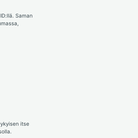
 ID:llä. Saman
tumassa,
ykyisen itse
olla.