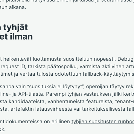
isun aikana.
tyhjät
et ilman
t heikentävät luottamusta suositteluun nopeasti. Debug-p
equest ID, tarkista päätöspolku, varmista aktiivinen arte
imet ja vertaa tulosta odotettuun fallback-käyttäytymi
sanoa vain “suosituksia ei löytynyt”, operoijan täytyy rek
line- ja API-tilasta. Parempi tyhjän vastauksen jälki kert
ta kandidaateista, vanhentuneista featureista, tenant-
a, artefaktin latausvirheestä vai tarkoituksellisesta fal
intidokumenteissa on erillinen
tyhjien suositusten runbo
ok
.