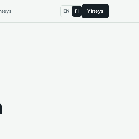
hteys
EN
FI
Yhteys
n