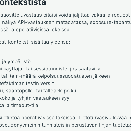
ontekstista
 suositteluvastaus pitäisi voida jäljittää vakaalla request
ää näkyä API-vastauksen metadatassa, exposure-tapah
ssä ja operatiivisissa lokeissa.
st-konteksti sisältää yleensä:
a ja ympäristö
käyttäjä- tai sessiotunniste, jos saatavilla
- tai item-määrä kelpoisuussuodatusten jälkeen
rtefaktimanifestin versio
u, sääntöpolku tai fallback-polku
koko ja tyhjän vastauksen syy
ka ja timeout-tila
ilötietoa operatiivisissa lokeissa.
Tietoturvasivu
kuvaa n
 pseudonyymeihin tunnisteisiin perustuvan linjan tuotetas