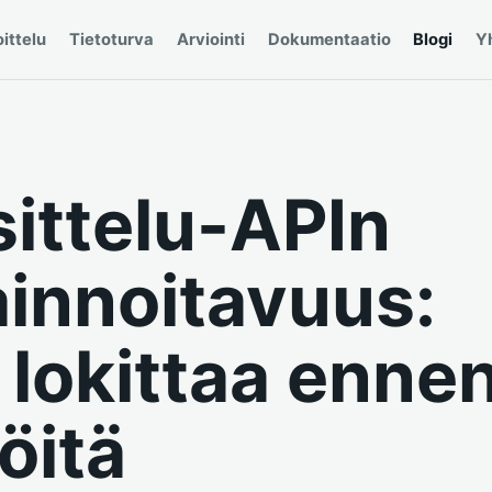
ittelu
Tietoturva
Arviointi
Dokumentaatio
Blogi
Y
ittelu-APIn
innoitavuus:
 lokittaa enne
iöitä