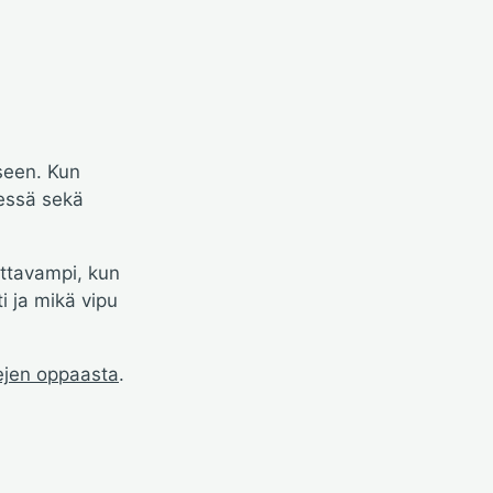
iseen. Kun
jessä sekä
ottavampi, kun
i ja mikä vipu
nejen oppaasta
.