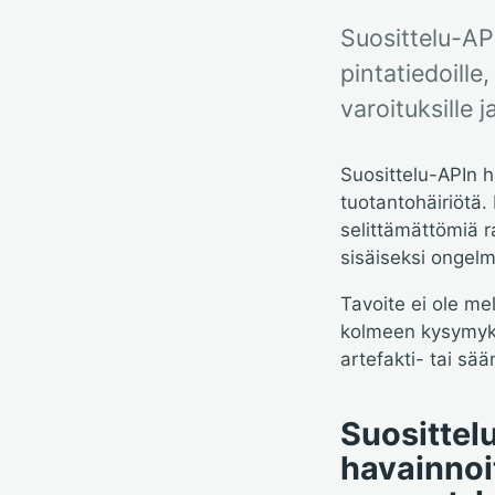
Suosittelu-API
pintatiedoille,
varoituksille
Suosittelu-APIn 
tuotantohäiriötä.
selittämättömiä 
sisäiseksi ongelm
Tavoite ei ole mel
kolmeen kysymyks
artefakti- tai sä
Suosittel
havainnoi