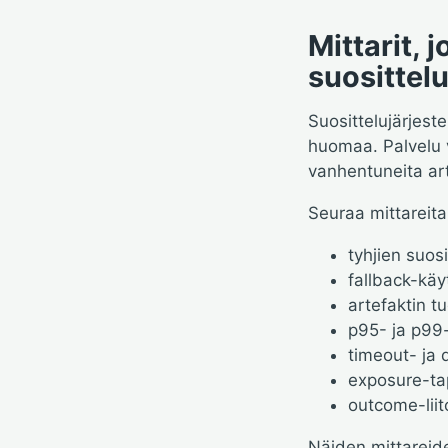
Mittarit, 
suosittelu
Suosittelujärjeste
huomaa. Palvelu v
vanhentuneita arte
Seuraa mittareita,
tyhjien suos
fallback-kä
artefaktin t
p95- ja p99
timeout- ja
exposure-tap
outcome-liit
Näiden mittareide