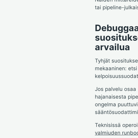
tai pipeline-julka
Debuggaa 
suosituks
arvailua
Tyhjät suositukse
mekaaninen: etsi r
kelpoisuussuodatt
Jos palvelu osaa 
hajanaisesta pipe
ongelma puuttuvis
sääntösuodattimist
Teknisissä opero
valmiuden runbo