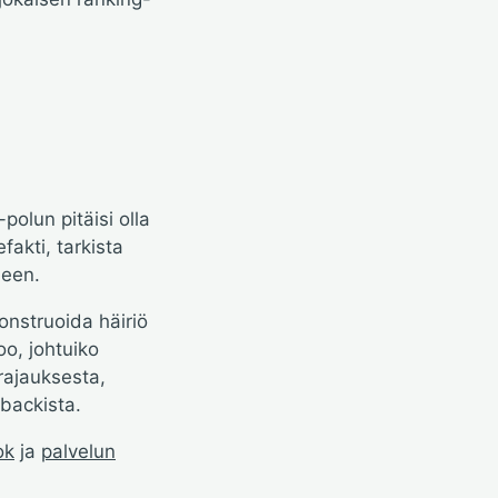
olun pitäisi olla
fakti, tarkista
seen.
onstruoida häiriö
oo, johtuiko
rajauksesta,
lbackista.
ok
ja
palvelun