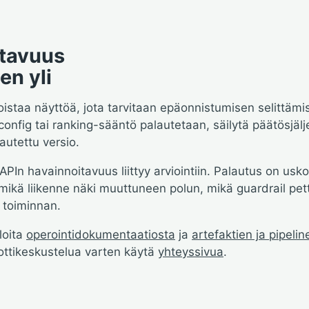
itavuus
en yli
oistaa näyttöä, jota tarvitaan epäonnistumisen selittäm
 config tai ranking-sääntö palautetaan, säilytä päätösjäl
autettu versio.
APIn havainnoitavuus liittyy arviointiin. Palautus on usk
, mikä liikenne näki muuttuneen polun, mikä guardrail pett
 toiminnan.
loita
operointidokumentaatiosta
ja
artefaktien ja pipeli
ilottikeskustelua varten käytä
yhteyssivua
.