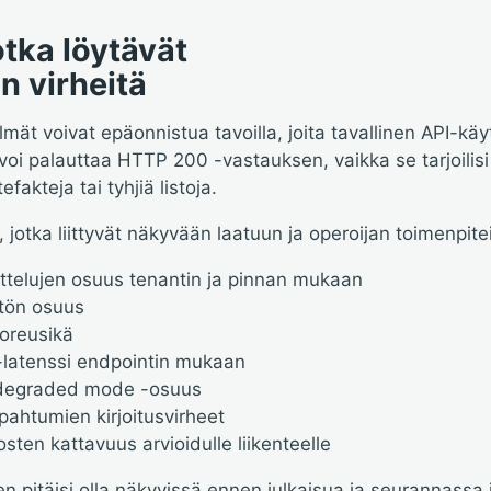
jotka löytävät
n virheitä
lmät voivat epäonnistua tavoilla, joita tavallinen API-käy
oi palauttaa HTTP 200 -vastauksen, vaikka se tarjoilisi 
fakteja tai tyhjiä listoja.
 jotka liittyvät näkyvään laatuun ja operoijan toimenpitei
ittelujen osuus tenantin ja pinnan mukaan
ytön osuus
uoreusikä
-latenssi endpointin mukaan
 degraded mode -osuus
ahtumien kirjoitusvirheet
osten kattavuus arvioidulle liikenteelle
n pitäisi olla näkyvissä ennen julkaisua ja seurannassa 