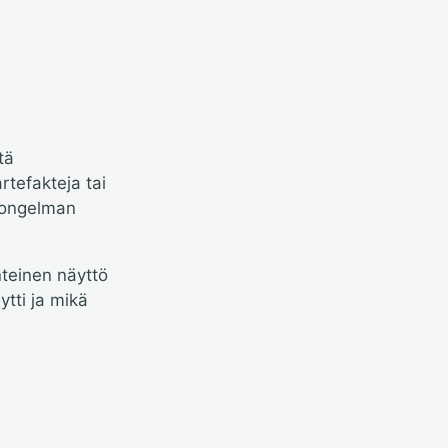
tä
rtefakteja tai
 ongelman
enteinen näyttö
tti ja mikä