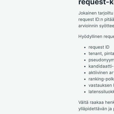
request-k
Jokainen tarjoiltu
request ID:n pit
arvioinnin syöttee
Hyödyllinen reque
request ID
tenant, pint
pseudonyymi 
kandidaatti
aktiivinen a
ranking-polk
vastauksen 
latenssiluok
Vältä raakaa henk
ylläpidettävän ja