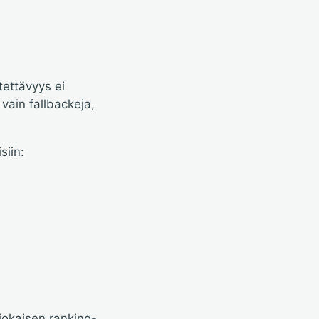
tettävyys ei
vain fallbackeja,
siin:
jokaisen ranking-